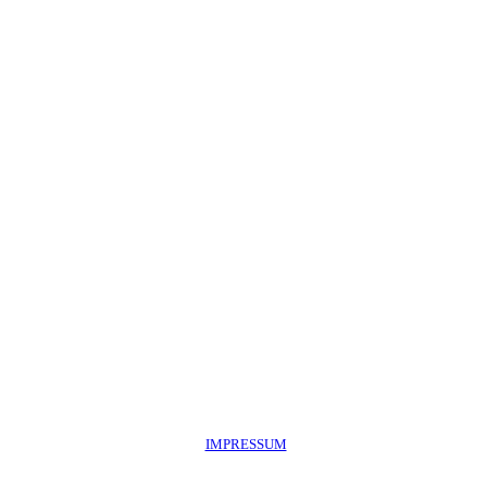
BMFSFJ_Förderlogo
IMPRESSUM