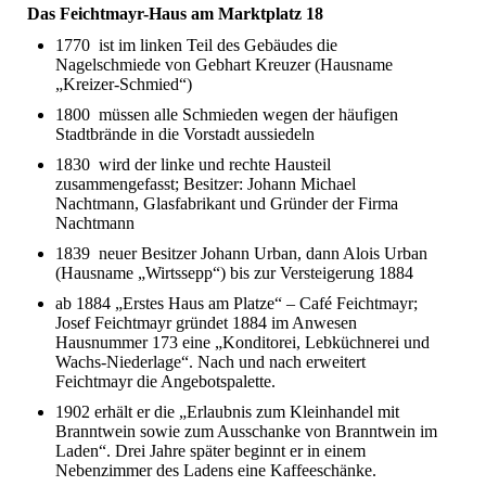
Das Feichtmayr-Haus am Marktplatz 18
1770 ist im linken Teil des Gebäudes die
Nagelschmiede von Gebhart Kreuzer (Hausname
„Kreizer-Schmied“)
1800 müssen alle Schmieden wegen der häufigen
Stadtbrände in die Vorstadt aussiedeln
1830 wird der linke und rechte Hausteil
zusammengefasst; Besitzer: Johann Michael
Nachtmann, Glasfabrikant und Gründer der Firma
Nachtmann
1839 neuer Besitzer Johann Urban, dann Alois Urban
(Hausname „Wirtssepp“) bis zur Versteigerung 1884
ab 1884 „Erstes Haus am Platze“ – Café Feichtmayr;
Josef Feichtmayr gründet 1884 im Anwesen
Hausnummer 173 eine „Konditorei, Lebküchnerei und
Wachs-Niederlage“. Nach und nach erweitert
Feichtmayr die Angebotspalette.
1902 erhält er die „Erlaubnis zum Kleinhandel mit
Branntwein sowie zum Ausschanke von Branntwein im
Laden“. Drei Jahre später beginnt er in einem
Nebenzimmer des Ladens eine Kaffeeschänke.