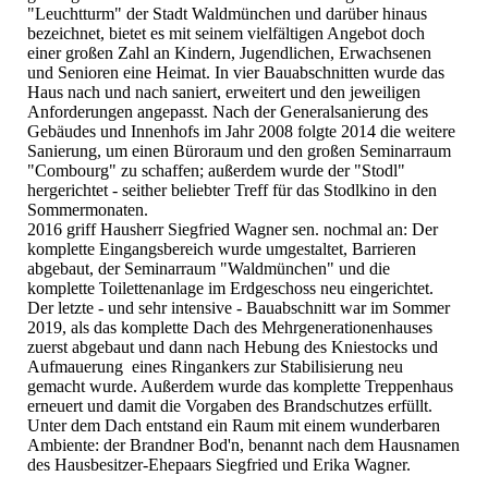
"Leuchtturm" der Stadt Waldmünchen und darüber hinaus
bezeichnet, bietet es mit seinem vielfältigen Angebot doch
einer großen Zahl an Kindern, Jugendlichen, Erwachsenen
und Senioren eine Heimat. In vier Bauabschnitten wurde das
Haus nach und nach saniert, erweitert und den jeweiligen
Anforderungen angepasst. Nach der Generalsanierung des
Gebäudes und Innenhofs im Jahr 2008 folgte 2014 die weitere
Sanierung, um einen Büroraum und den großen Seminarraum
"Combourg" zu schaffen; außerdem wurde der "Stodl"
hergerichtet - seither beliebter Treff für das Stodlkino in den
Sommermonaten.
2016 griff Hausherr Siegfried Wagner sen. nochmal an: Der
komplette Eingangsbereich wurde umgestaltet, Barrieren
abgebaut, der Seminarraum "Waldmünchen" und die
komplette Toilettenanlage im Erdgeschoss neu eingerichtet.
Der letzte - und sehr intensive - Bauabschnitt war im Sommer
2019, als das komplette Dach des Mehrgenerationenhauses
zuerst abgebaut und dann nach Hebung des Kniestocks und
Aufmauerung eines Ringankers zur Stabilisierung neu
gemacht wurde. Außerdem wurde das komplette Treppenhaus
erneuert und damit die Vorgaben des Brandschutzes erfüllt.
Unter dem Dach entstand ein Raum mit einem wunderbaren
Ambiente: der Brandner Bod'n, benannt nach dem Hausnamen
des Hausbesitzer-Ehepaars Siegfried und Erika Wagner.